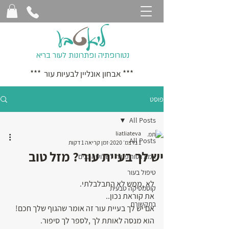
נטורופתיה ופתרונות לעור בריא
*** אבחון אונליין לבעיות עור ***
פוסט
All Posts
liatliateva
All Posts
1 בדצמ׳ 2020
זמן קריאה 1 דקות
יש לך בעיית עור ? מזל טוב
אמא נטורופטית לשלושה בנים
טיפול בעור
לא ,ממש לא התבלבלתי.
קוסמטיקה טבעית
את קוראת נכון..
בתקשורת
אם יש לך בעיית עור זה אומר שהגוף שלך חכם!
הוא מנסה לאותת לך ,לספר לך סיפור.