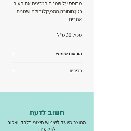
מבוסס על שמנים המזינים את העור
כגון:חוחובה,המפ,קלנדולה ושמנים
אתרים
מכיל 30 מ"ל
הוראות שימוש
לשימוש בוקר וערב
רכיבים
קרם בסיס,אלווארה
,חוחובה,קלנדולה,המפ,שמנים אתרים,ויטמין E
חשוב לדעת
המוצר מיועד לשימוש חיצוני בלבד ואסור
לבליעה .