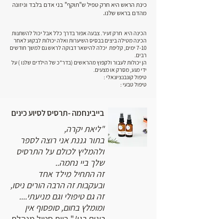
כינת הראש היא חרק טפיל ש"תוקף" בני אדם בלבד וניזונה
מהדם בראש שלנו.
הכינה היא חרק זעיר. צבעה אפור בדרך כלל אבל יכול להשתנות
הכינה מטילה ביצים בבסיס השיערות ואלה יכולות לבקוע לאחר
7-10 ימים, קליפת יכלה להישאר דבוקה לראש גם למשך חודשים
רבים.
הן יכולות לעבור ולקפוץ מהראשים (בדר"כ של הילדים שלנו ) על
ידי מגע, מסרק או מצעים.
טיפול קונבנציונאלי :
טיפול טבעי :
בייבינחמה -תרסיס לסיוע כינים
"ליאת יקרה,
בתור גננת אני רוצה לספר
ולהמליץ לכולם על התרסיס
שלך ביי נחמה..
זה התחיל מילד אחד
ובעקבות זה הרבה הורים ניסו,
זה גם טיפולי וגם מניעתי....
ומומלץ בחום, סופסוף אין
כינים בגן!
" רוית סטיל מנהלת